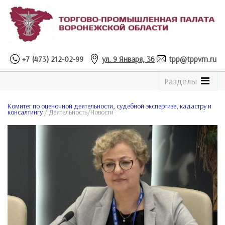
+7 (473) 212-02-99
ул. 9 Января, 36
tpp@tppvrn.ru
See
Разделы
the
Catalogue
Комитет по оценочной деятельности, судебной экспертизе, кадастру и
консалтингу
/ Деятельность/Новости