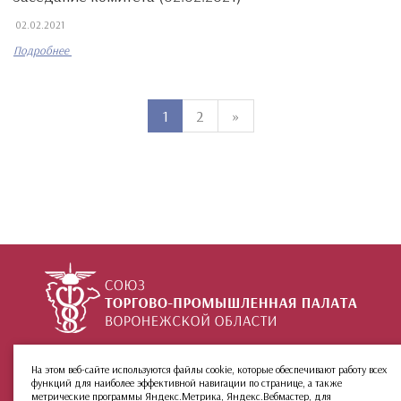
02.02.2021
Подробнее
1
2
»
+7 (473) 212-02-99
ул. 9 Января, 36
На этом веб-сайте используются файлы cookie, которые обеспечивают работу всех
функций для наиболее эффективной навигации по странице, а также
О палате
Инфо
Группы:
метрические программы Яндекс.Метрика, Яндекс.Вебмастер, для