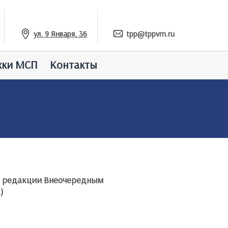
ул. 9 Января, 36
tpp@tppvrn.ru
жки МСП
Контакты
ой редакции Внеочередным
)