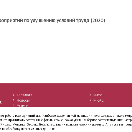
приятий по улучшению условий труда (2020)
О палате
Инфо
Новости
МКАС
Услуги
Архив сайта
Членство
ивают работу всех функций для наиболее эффективной навигации по странице, а также м
 хотите принимать постоянные файлы cookie, пожалуйста, выберите соответствующие наст
 Яндекс.Метрика, Яндекс.Вебмастер, ваших пользовательских данных. А так же вы предост
и на обработку персональных данных
.