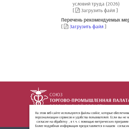
условий труда (2026)
[
Загрузить файл
]
Перечень рекомендуемых меро
[
Загрузить файл
]
На этом веб-сайте используются файлы cookie, которые обеспеч
+7 (473) 212-02-99
ул. 9 Января, 36
персонализации сервисов и удобства пользователей. Если вы не
согласие на обработку
, в т.ч. с помощью метрических программ
Более подробная информация предоставляется в нашем
согласи