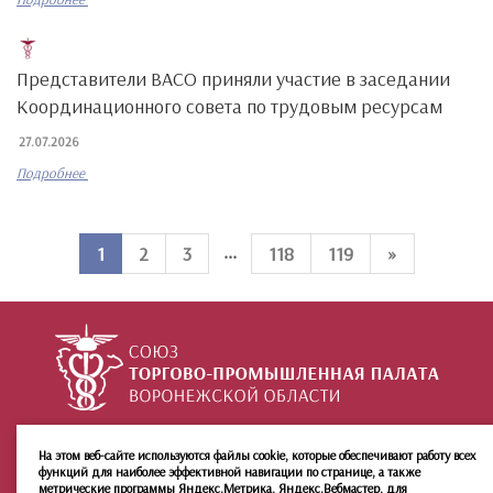
Представители ВАСО приняли участие в заседании
Координационного совета по трудовым ресурсам
27.07.2026
Подробнее
...
1
2
3
118
119
»
+7 (473) 212-02-99
ул. 9 Января, 36
На этом веб-сайте используются файлы cookie, которые обеспечивают работу всех
функций для наиболее эффективной навигации по странице, а также
О палате
Инфо
Группы:
метрические программы Яндекс.Метрика, Яндекс.Вебмастер, для