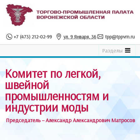
+7 (473) 212-02-99
ул. 9 Января, 36
tpp@tppvrn.ru
See
Разделы
the
Catalogue
Комитет по легкой,
швейной
промышленностям и
индустрии моды
Председатель – Александр Александрович Матросов