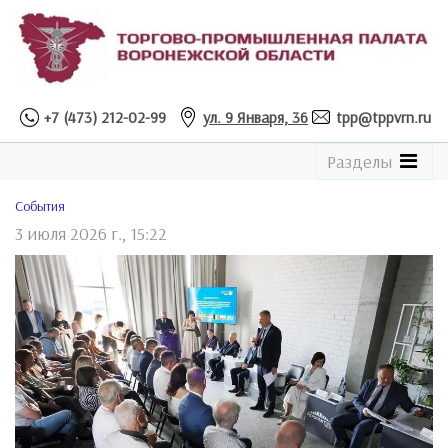
+7 (473) 212-02-99
ул. 9 Января, 36
tpp@tppvrn.ru
See
Разделы
the
Catalogue
Cобытия
3 июля 2026 г., 15:22