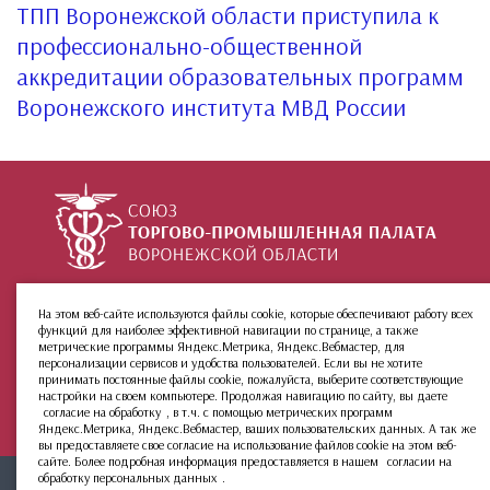
ТПП Воронежской области приступила к
профессионально-общественной
аккредитации образовательных программ
Воронежского института МВД России
+7 (473) 212-02-99
ул. 9 Января, 36
На этом веб-сайте используются файлы cookie, которые обеспечивают работу всех
функций для наиболее эффективной навигации по странице, а также
О палате
Инфо
Группы:
метрические программы Яндекс.Метрика, Яндекс.Вебмастер, для
Новости
МКАС
персонализации сервисов и удобства пользователей. Если вы не хотите
принимать постоянные файлы cookie, пожалуйста, выберите соответствующие
Услуги
Архив сайта
настройки на своем компьютере. Продолжая навигацию по сайту, вы даете
Членство
согласие на обработку
, в т.ч. с помощью метрических программ
Яндекс.Метрика, Яндекс.Вебмастер, ваших пользовательских данных. А так же
вы предоставляете свое согласие на использование файлов cookie на этом веб-
сайте. Более подробная информация предоставляется в нашем
согласии на
обработку персональных данных
.