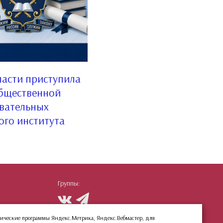
асти приступила
общественной
вательных
го института
Группы:
етрические программы Яндекс.Метрика, Яндекс.Вебмастер, для