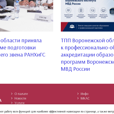
области приняла
ТПП Воронежской обл
мме подготовки
к профессионально-
его звена РАНХиГС
аккредитации образо
программ Воронежско
МВД России
О палате
Инфо
Новости
МКАС
Услуги
Архив сайта
Членство
ивают работу всех функций для наиболее эффективной навигации по странице, а также м