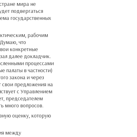
 стране мира не
будет подвергаться
тема государственных
актическим, рабочим
 Думаю, что
свои конкретные
зал далее докладчик.
численными процессами
е палаты в частности)
ого закона и через
 свои предложения на
йствует с Управлением
ет, председателем
ть много вопросов.
вную оценку, которую
ния между