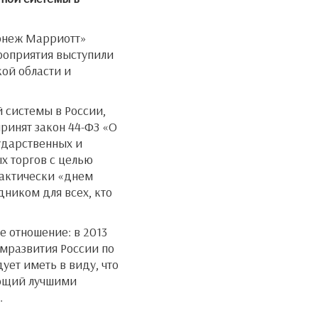
ронеж Марриотт»
роприятия выступили
ой области и
 системы в России,
принят закон 44-ФЗ «О
сударственных и
х торгов с целью
фактически «днем
ником для всех, кто
е отношение: в 2013
омразвития России по
ет иметь в виду, что
ающий лучшими
.