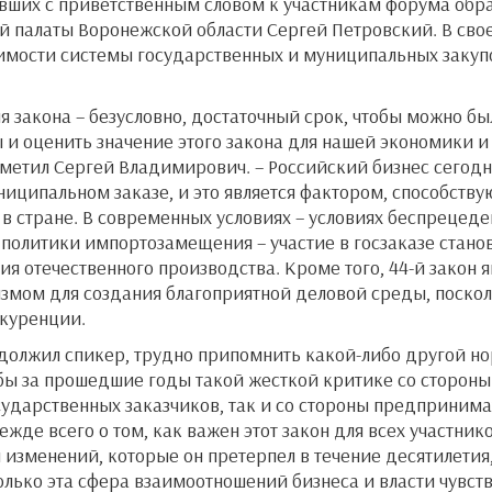
вших с приветственным словом к участникам форума обр
 палаты Воронежской области Сергей Петровский. В сво
чимости системы государственных и муниципальных закуп
ия закона – безусловно, достаточный срок, чтобы можно бы
и оценить значение этого закона для нашей экономики и
тметил Сергей Владимирович. – Российский бизнес сегодня
ниципальном заказе, и это является фактором, способст
в стране. В современных условиях – условиях беспрецеде
политики импортозамещения – участие в госзаказе стано
я отечественного производства. Кроме того, 44-й закон я
мом для создания благоприятной деловой среды, поскол
куренции.
одолжил спикер, трудно припомнить какой-либо другой н
бы за прошедшие годы такой жесткой критике со стороны
сударственных заказчиков, так и со стороны предпринима
жде всего о том, как важен этот закон для всех участнико
 изменений, которые он претерпел в течение десятилетия
олько эта сфера взаимоотношений бизнеса и власти чувст