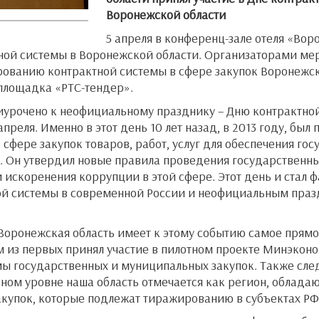
Воронежской области
5 апреля в конференц-зале отеля «Во
ной системы в Воронежской области. Организаторами ме
рованию контрактной системы в сфере закупок Воронежск
 площадка «РТС-тендер».
урочено к неофициальному празднику – Дню контрактной
преля. Именно в этот день 10 лет назад, в 2013 году, был 
 сфере закупок товаров, работ, услуг для обеспечения го
 Он утвердил новые правила проведения государственны
 искоренения коррупции в этой сфере. Этот день и стал 
й системы в современной России и неофициальным празд
 Воронежская область имеет к этому событию самое прямо
м из первых принял участие в пилотном проекте Минэкон
 государственных и муниципальных закупок. Также следу
ном уровне наша область отмечается как регион, облад
акупок, которые подлежат тиражированию в субъектах РФ