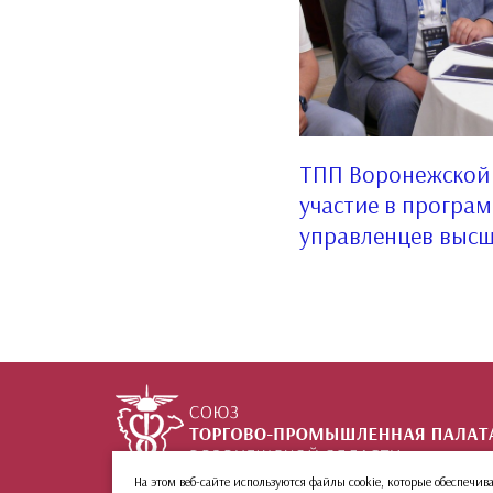
ТПП Воронежской 
участие в програ
управленцев высш
На этом веб-сайте используются файлы cookie, которые обеспеч