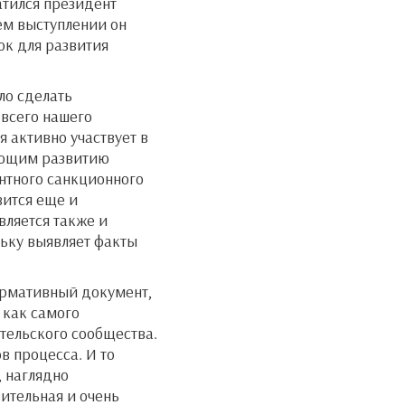
атился президент
ем выступлении он
ок для развития
ло сделать
 всего нашего
 активно участвует в
вующим развитию
нтного санкционного
вится еще и
вляется также и
ьку выявляет факты
ормативный документ,
 как самого
тельского сообщества.
в процесса. И то
, наглядно
вительная и очень