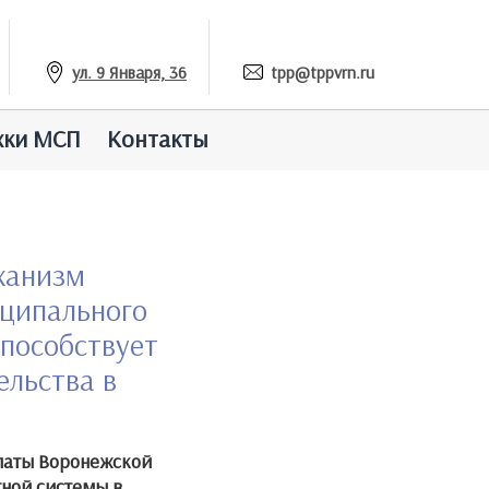
ул. 9 Января, 36
tpp@tppvrn.ru
жки МСП
Контакты
ханизм
иципального
способствует
льства в
латы Воронежской
тной системы в