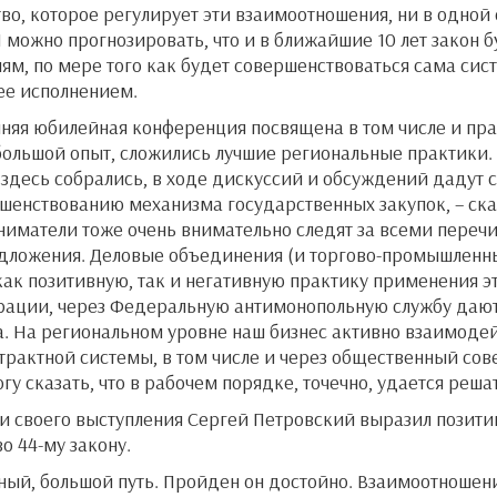
во, которое регулирует эти взаимоотношения, ни в одной
 можно прогнозировать, что и в ближайшие 10 лет закон 
м, по мере того как будет совершенствоваться сама сис
 ее исполнением.
яшняя юбилейная конференция посвящена в том числе и пр
большой опыт, сложились лучшие региональные практики.
 здесь собрались, в ходе дискуссий и обсуждений дадут 
шенствованию механизма государственных закупок, – ска
иниматели тоже очень внимательно следят за всеми пере
дложения. Деловые объединения (и торгово-промышленны
ак позитивную, так и негативную практику применения эт
ации, через Федеральную антимонопольную службу дают
а. На региональном уровне наш бизнес активно взаимоде
трактной системы, в том числе и через общественный сов
гу сказать, что в рабочем порядке, точечно, удается реша
ти своего выступления Сергей Петровский выразил позити
о 44-му закону.
езный, большой путь. Пройден он достойно. Взаимоотноше