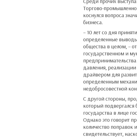
Среди прочих выступа
Торгово-промышленной
коснулся вопроса зна
бизнеса.
– 10 лет со дня принят
определенные выводы 
общества в целом, – о
государственном и му
предпринимательства 
давления, реализации 
драйвером для развити
определенным механиз
недобросовестной кон
С другой стороны, пр
который подвергался 
государства в лице го
Однако это говорит пре
количество поправок и
свидетельствует, наск