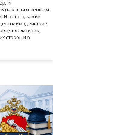
ер, и
няться в дальнейшем.
 И от того, какие
удет взаимодействие
илах сделать так,
х сторон и в