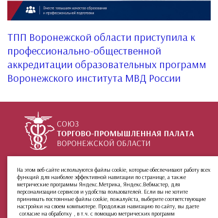
ТПП Воронежской области приступила к
профессионально-общественной
аккредитации образовательных программ
Воронежского института МВД России
+7 (473) 212-02-99
ул. 9 Января, 36
На этом веб-сайте используются файлы cookie, которые обеспечивают работу всех
функций для наиболее эффективной навигации по странице, а также
О палате
Инфо
Группы:
метрические программы Яндекс.Метрика, Яндекс.Вебмастер, для
Новости
МКАС
персонализации сервисов и удобства пользователей. Если вы не хотите
принимать постоянные файлы cookie, пожалуйста, выберите соответствующие
Услуги
Архив сайта
настройки на своем компьютере. Продолжая навигацию по сайту, вы даете
Членство
согласие на обработку
, в т.ч. с помощью метрических программ