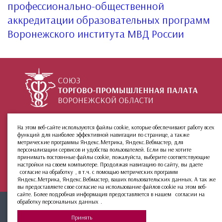
профессионально-общественной
аккредитации образовательных программ
Воронежского института МВД России
+7 (473) 212-02-99
ул. 9 Января, 36
На этом веб-сайте используются файлы cookie, которые обеспечивают работу всех
функций для наиболее эффективной навигации по странице, а также
О палате
Инфо
Группы:
метрические программы Яндекс.Метрика, Яндекс.Вебмастер, для
Новости
МКАС
персонализации сервисов и удобства пользователей. Если вы не хотите
принимать постоянные файлы cookie, пожалуйста, выберите соответствующие
Услуги
Архив сайта
настройки на своем компьютере. Продолжая навигацию по сайту, вы даете
Членство
согласие на обработку
, в т.ч. с помощью метрических программ
Яндекс.Метрика, Яндекс.Вебмастер, ваших пользовательских данных. А так же
вы предоставляете свое согласие на использование файлов cookie на этом веб-
сайте. Более подробная информация предоставляется в нашем
согласии на
обработку персональных данных
.
2026 ©
ТПП ВО |
Пользовательское соглашение
|
Политика
Принять
конфиденциальности