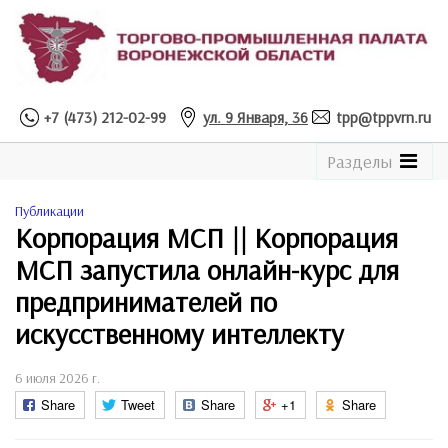
+7 (473) 212-02-99
ул. 9 Января, 36
tpp@tppvrn.ru
See
Разделы
the
Catalogue
Публикации
Корпорация МСП || Корпорация
МСП запустила онлайн-курс для
предпринимателей по
искусственному интеллекту
6 июля 2026 г.
Share
Tweet
Share
+1
Share