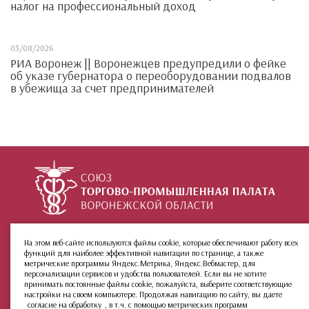
налог на профессиональный доход
03/08/2026
РИА Воронеж || Воронежцев предупредили о фейке
об указе губернатора о переоборудовании подвалов
в убежища за счет предпринимателей
+7 (473) 212-02-99
ул. 9 Января, 36
На этом веб-сайте используются файлы cookie, которые обеспечивают работу всех
функций для наиболее эффективной навигации по странице, а также
О палате
Инфо
Группы:
метрические программы Яндекс.Метрика, Яндекс.Вебмастер, для
Новости
МКАС
персонализации сервисов и удобства пользователей. Если вы не хотите
принимать постоянные файлы cookie, пожалуйста, выберите соответствующие
Услуги
Архив сайта
настройки на своем компьютере. Продолжая навигацию по сайту, вы даете
Членство
согласие на обработку
, в т.ч. с помощью метрических программ