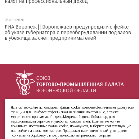
налог на профессиональный доход
03/08/2026
РИА Воронеж || Воронежцев предупредили о фейке
об указе губернатора о переоборудовании подвалов
в убежища за счет предпринимателей
+7 (473) 212-02-99
ул. 9 Января, 36
На этом веб-сайте используются файлы cookie, которые обеспечивают работу всех
функций для наиболее эффективной навигации по странице, а также
О палате
Инфо
Группы:
метрические программы Яндекс.Метрика, Яндекс.Вебмастер, для
Новости
МКАС
персонализации сервисов и удобства пользователей. Если вы не хотите
принимать постоянные файлы cookie, пожалуйста, выберите соответствующие
Услуги
Архив сайта
настройки на своем компьютере. Продолжая навигацию по сайту, вы даете
Членство
согласие на обработку
, в т.ч. с помощью метрических программ