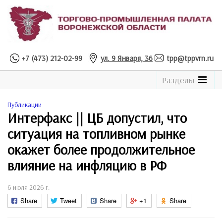
+7 (473) 212-02-99
ул. 9 Января, 36
tpp@tppvrn.ru
See
Разделы
the
Catalogue
Публикации
Интерфакс || ЦБ допустил, что
ситуация на топливном рынке
окажет более продолжительное
влияние на инфляцию в РФ
6 июля 2026 г.
Share
Tweet
Share
+1
Share